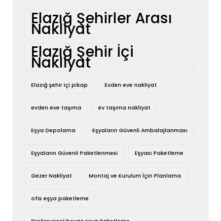
Elazığ Şehirler Arası
Nakliyat
Elazığ Şehir İçi
Nakliyat
Elazığ şehir içi pikap
Evden eve nakliyat
evden eve taşıma
ev taşıma nakliyat
Eşya Depolama
Eşyaların Güvenli Ambalajlanması
Eşyaların Güvenli Paketlenmesi
Eşyası Paketleme
Gezer Nakliyat
Montaj ve Kurulum İçin Planlama
ofis eşya paketleme