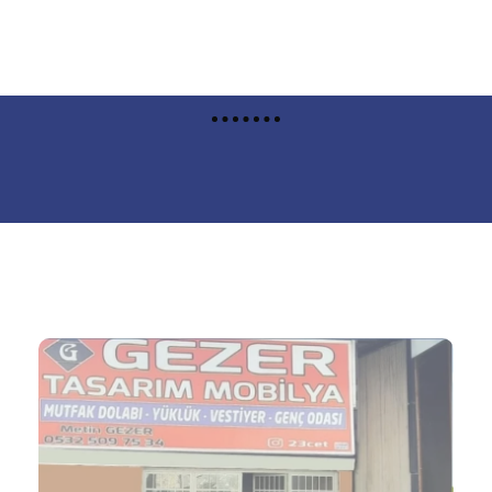
Elazığ Nakliyat Haberler
Elazığ Mobilya Tasarımı